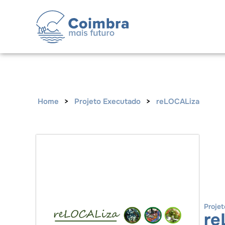
Home
>
Projeto Executado
>
reLOCALiza
Proje
re