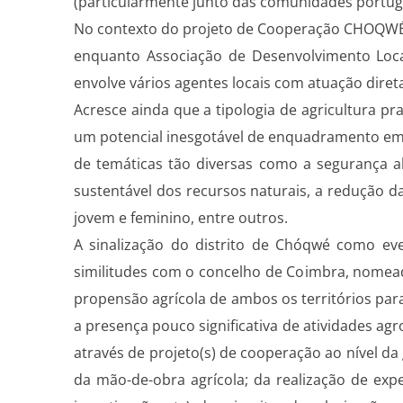
(particularmente junto das comunidades portugu
No contexto do projeto de Cooperação CHOQWÉ a
enquanto Associação de Desenvolvimento Loca
envolve vários agentes locais com atuação direta
Acresce ainda que a tipologia de agricultura pr
um potencial inesgotável de enquadramento em v
de temáticas tão diversas como a segurança al
sustentável dos recursos naturais, a redução 
jovem e feminino, entre outros.
A sinalização do distrito de Chóqwé como ev
similitudes com o concelho de Coimbra, nomea
propensão agrícola de ambos os territórios para
a presença pouco significativa de atividades agr
através de projeto(s) de cooperação ao nível da 
da mão-de-obra agrícola; da realização de expe