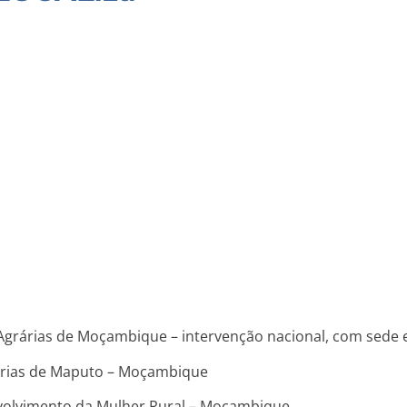
 Agrárias de Moçambique – intervenção nacional, com sed
árias de Maputo – Moçambique
olvimento da Mulher Rural – Moçambique