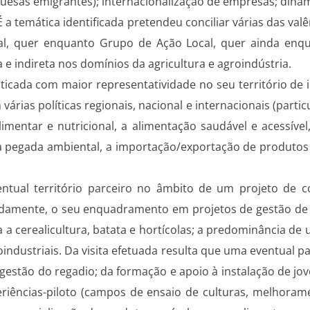
esas emigrantes); internacionalização de empresas; dinâm
 temática identificada pretendeu conciliar várias das val
l, quer enquanto Grupo de Ação Local, quer ainda enq
 e indireta nos domínios da agricultura e agroindústria.
aticada com maior representatividade no seu território de
árias políticas regionais, nacional e internacionais (part
imentar e nutricional, a alimentação saudável e acessível
da pegada ambiental, a importação/exportação de produto
entual território parceiro no âmbito de um projeto d
damente, o seu enquadramento em projetos de gestão de
 a cerealicultura, batata e hortícolas; a predominância de
oindustriais. Da visita efetuada resulta que uma eventual p
gestão do regadio; da formação e apoio à instalação de jove
riências-piloto (campos de ensaio de culturas, melhoramen