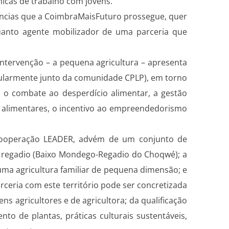
icas de trabalho com jovens.
ências que a CoimbraMaisFuturo prossegue, quer
uanto agente mobilizador de uma parceria que
 intervenção – a pequena agricultura – apresenta
icularmente junto da comunidade CPLP), em torno
, o combate ao desperdício alimentar, a gestão
s alimentares, o incentivo ao empreendedorismo
e cooperação LEADER, advém de um conjunto de
 regadio (Baixo Mondego-Regadio do Choqwé); a
 uma agricultura familiar de pequena dimensão; e
arceria com este território pode ser concretizada
ns agricultores e de agricultora; da qualificação
to de plantas, práticas culturais sustentáveis,