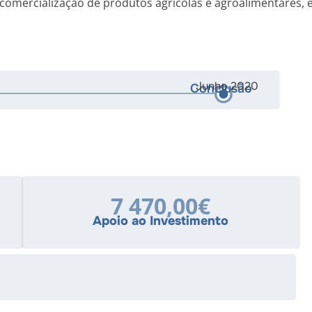
 e comercialização de produtos agrícolas e agroalimentares, 
Junho 2020
Conclusão
7 470,00€
Apoio ao Investimento