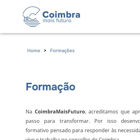
Home
>
Formações
Formação
Na
CoimbraMaisFuturo
, acreditamos que ap
passo para transformar. Por isso desen
formativo pensado para responder às necessid
vive e trabalha no concelho de Coimbra.