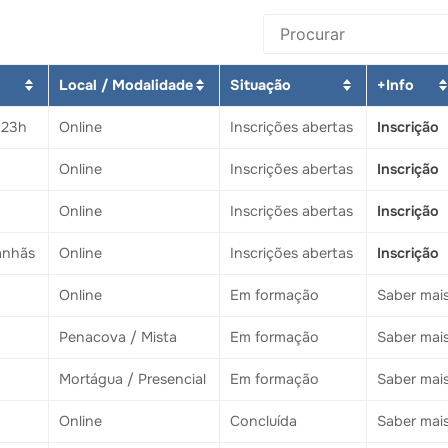
Local / Modalidade
Situação
+Info
-23h
Online
Inscrições abertas
Inscrição
Online
Inscrições abertas
Inscrição
Online
Inscrições abertas
Inscrição
anhãs
Online
Inscrições abertas
Inscrição
Online
Em formação
Saber mai
Penacova / Mista
Em formação
Saber mai
Mortágua / Presencial
Em formação
Saber mai
Online
Concluída
Saber mai